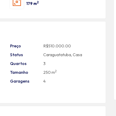
2
179 m
Preço
R$510.000.00
Status
Caraguatatuba
,
Casa
Quartos
3
2
Tamanho
250 m
Garagens
4