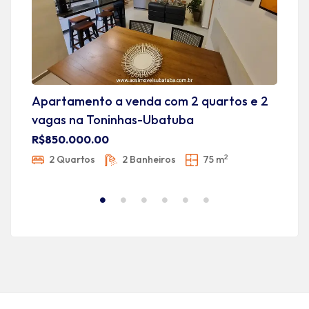
Apartamento a venda com 2 quartos e 2
A
vagas na Toninhas-Ubatuba
U
R$850.000.00
R
2
2 Quartos
2 Banheiros
75 m