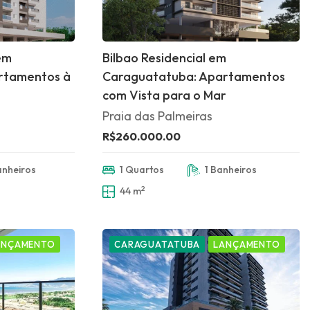
em
Bilbao Residencial em
rtamentos à
Caraguatatuba: Apartamentos
com Vista para o Mar
Praia das Palmeiras
R$260.000.00
anheiros
1 Quartos
1 Banheiros
2
44 m
ANÇAMENTO
CARAGUATATUBA
LANÇAMENTO