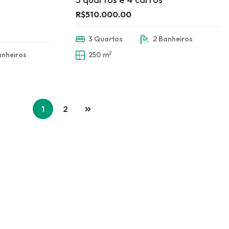
R$510.000.00
3 Quartos
2 Banheiros
2
anheiros
250 m
1
2