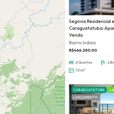
Segóvia Residencial 
Caraguatatuba: Apa
Venda
Bairro Indaia
R$466.280.00
2 Quartos
2 B
2
72 m
CARAGUATATUBA
L
LANÇAMENTO