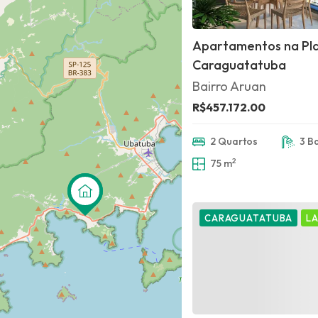
Apartamentos na Pl
Caraguatatuba
Bairro Aruan
R$457.172.00
2 Quartos
3 B
2
75 m
CARAGUATATUBA
L