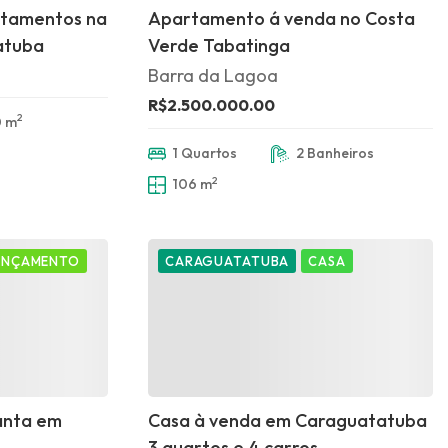
tamentos na
Apartamento á venda no Costa
atuba
Verde Tabatinga
Barra da Lagoa
R$2.500.000.00
2
0 m
1 Quartos
2 Banheiros
2
106 m
ANÇAMENTO
CARAGUATATUBA
CASA
anta em
Casa à venda em Caraguatatuba
3 quartos e 4 carros