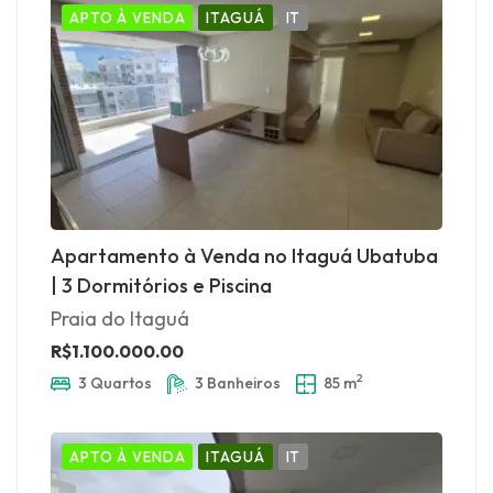
APTO À VENDA
ITAGUÁ
IT
Apartamento à Venda no Itaguá Ubatuba
| 3 Dormitórios e Piscina
Praia do Itaguá
R$1.100.000.00
2
3 Quartos
3 Banheiros
85 m
APTO À VENDA
ITAGUÁ
IT