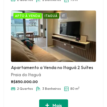
APTO À VENDA
ITAGUÁ
IT
Apartamento a Venda no Itaguá 2 Suítes
Praia do Itaguá
R$850.000.00
2
2 Quartos
3 Banheiros
80 m
Mais