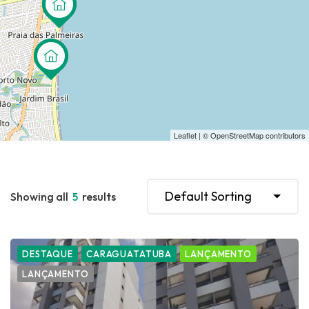
Leaflet
| ©
OpenStreetMap
contributors
Default Sorting
Showing all
5
results
DESTAQUE
CARAGUATATUBA
LANÇAMENTO
LANÇAMENTO