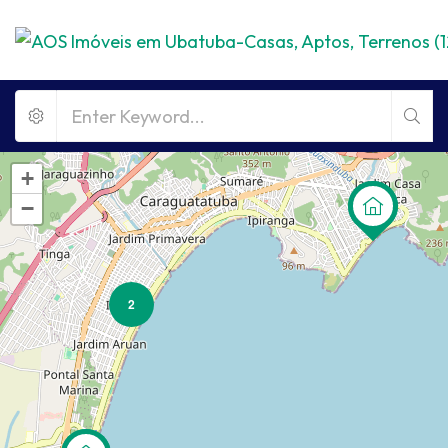
+
−
2