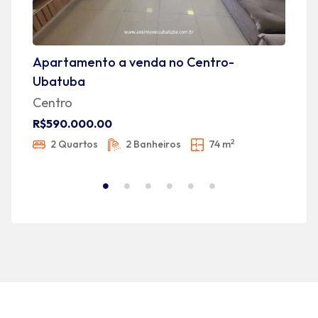
Apartamento a venda no Centro-
A
Ubatuba
C
Centro
R
R$590.000.00
2
2 Quartos
2 Banheiros
74 m