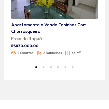
Apartamento a Venda Toninhas Com
A
Churrasqueira
v
Praia do Itaguá
R
R$830.000.00
2
2 Quartos
2 Banheiros
63 m